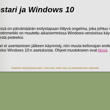
stari ja Windows 10
sä on päivämäärän esitystapaan liittyvä ongelma, joka johtuu si
rotinmerkki on muutettu aikaisemmissa Windows-versioissa käyt
stä pisteeksi.
ri ei asentamisen jälkeen käynnisty, niin muuta kellonajan eroti
eksi Windows 10:n asetuksista. Ohjeet muutokseen ovat
tässä
.
Ohjelmia metsästysseurojen, tiekuntien sekä maa- ja metsätalouden tarpeisiin