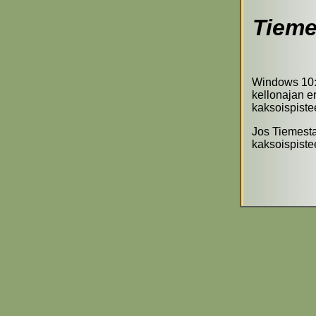
Tieme
Windows 10:s
kellonajan e
kaksoispistee
Jos Tiemesta
kaksoispiste