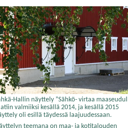
ähkä-Hallin näyttely ”Sähkö- virtaa maaseudul
atiin valmiiksi kesällä 2014, ja kesällä 2015
yttely oli esillä täydessä laajuudessaan.
äyttelyn teemana on maa- ja kotitalouden