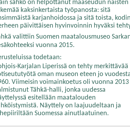
äin sähkö on helpottanut maaseudun naisten
ekemää kaksinkertaista työpanosta: sitä
simmäistä karjanhoidossa ja sitä toista, kodin
erheen päivittäisen hyvinvoinnin hyväksi teht
ähkä valittiin Suomen maatalousmuseo Sarka
esäkohteeksi vuonna 2015.
erusteluissa todetaan:
ohjois-Karjalan Liperissä on tehty merkittävää
otiseututyötä oman museon eteen jo vuodest
960. Viimeisin voimainkoetus oli vuonna 2013
almistunut Tähkä-halli, jonka uudessa
äyttelyssä esitellään maatalouden
ähköistymistä. Näyttely on laajuudeltaan ja
ihepiiriltään Suomessa ainutlaatuinen.