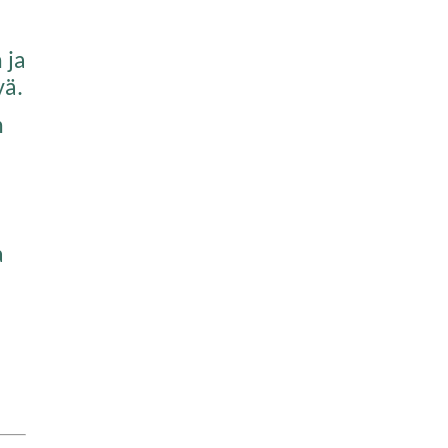
 ja
yä.
n
a