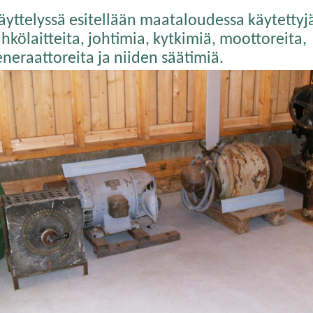
äyttelyssä esitellään maataloudessa käytettyj
hkölaitteita, johtimia, kytkimiä, moottoreita,
eneraattoreita ja niiden säätimiä.