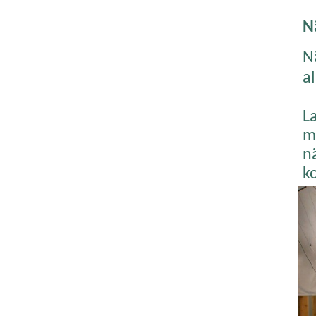
Nä
N
al
La
m
n
k