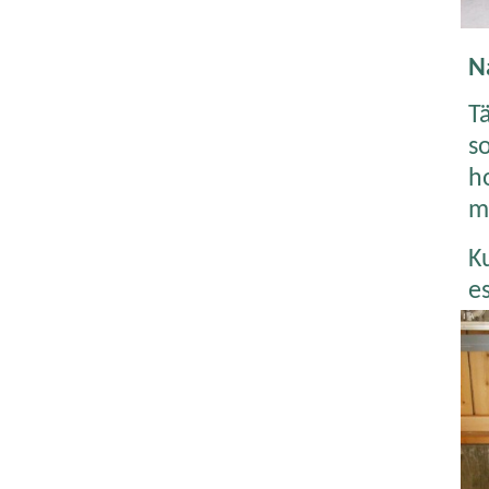
N
T
so
h
m
K
e