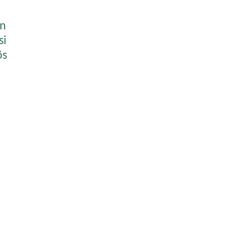
en
si
ös