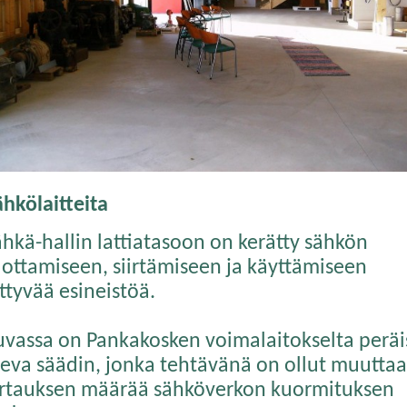
ähkölaitteita
ähkä-hallin lattiatasoon on kerätty sähkön
uottamiseen, siirtämiseen ja käyttämiseen
ittyvää esineistöä.
uvassa on Pankakosken voimalaitokselta peräi
leva säädin, jonka tehtävänä on ollut muuttaa
irtauksen määrää sähköverkon kuormituksen