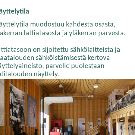
yttelytila
äyttelytila muodostuu kahdesta osasta,
akerran lattiatasosta ja yläkerran parvesta.
ttiatasoon on sijoitettu sähkölaitteista ja
aatalouden sähköistämisestä kertova
äyttelyaineisto, parvelle puolestaan
otitalouden näyttely.