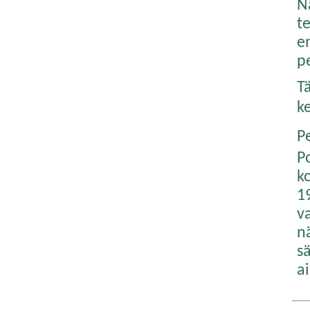
N
t
en
p
T
k
P
P
k
1
v
n
s
a