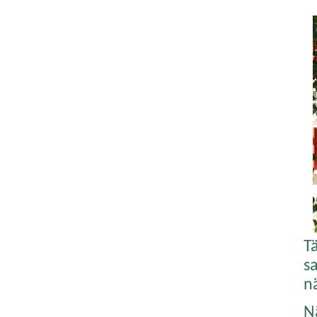
T
sa
nä
N