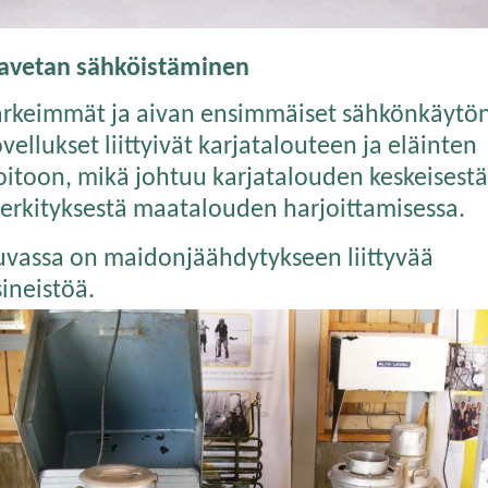
avetan sähköistäminen
ärkeimmät ja aivan ensimmäiset sähkönkäytö
vellukset liittyivät karjatalouteen ja eläinten
oitoon, mikä johtuu karjatalouden keskeisestä
erkityksestä maatalouden harjoittamisessa.
uvassa on maidonjäähdytykseen liittyvää
sineistöä.