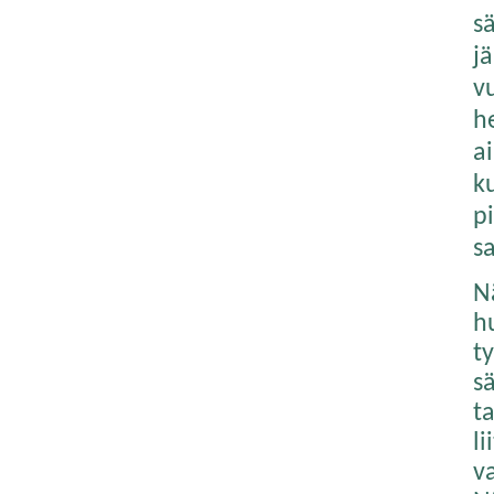
sä
j
v
he
a
k
p
s
Nä
h
t
s
t
li
v