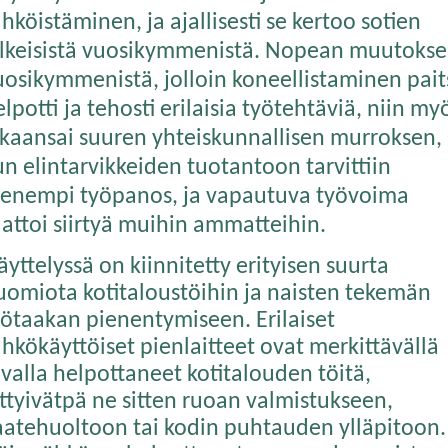
hköistäminen, ja ajallisesti se kertoo sotien
älkeisistä vuosikymmenistä. Nopean muutoks
uosikymmenistä, jolloin koneellistaminen pait
lpotti ja tehosti erilaisia työtehtäviä, niin my
ikaansai suuren yhteiskunnallisen murroksen,
un elintarvikkeiden tuotantoon tarvittiin
ienempi työpanos, ja vapautuva työvoima
aattoi siirtyä muihin ammatteihin.
yttelyssä on kiinnitetty erityisen suurta
uomiota kotitaloustöihin ja naisten tekemän
yötaakan pienentymiseen. Erilaiset
ähkökäyttöiset pienlaitteet ovat merkittävällä
avalla helpottaneet kotitalouden töitä,
ittyivätpä ne sitten ruoan valmistukseen,
aatehuoltoon tai kodin puhtauden ylläpitoon.