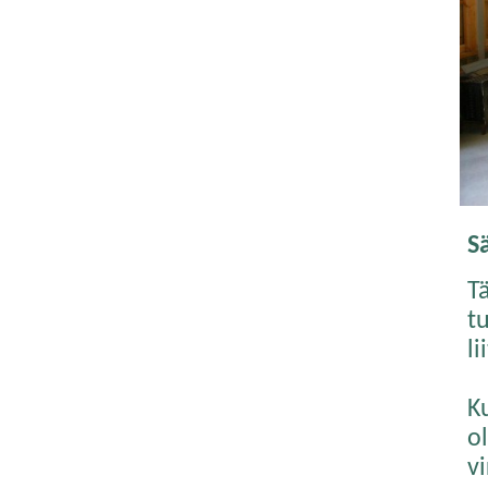
S
T
t
li
K
o
v