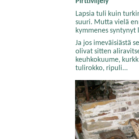
Pirttiviljely
Lapsia tuli kuin turki
suuri. Mutta vielä en
kymmenes syntynyt la
Ja jos imeväisiästä s
olivat sitten aliravi
keuhkokuume, kurkku
tulirokko, ripuli...