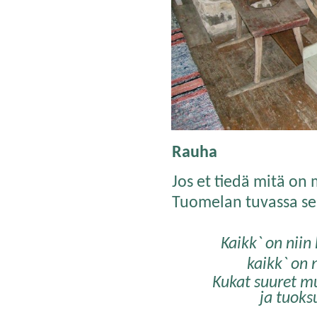
Rauha
Jos et tiedä mitä on 
Tuomelan tuvassa se 
Kaikk` on niin
kaikk` on 
Kukat suuret m
ja tuoks