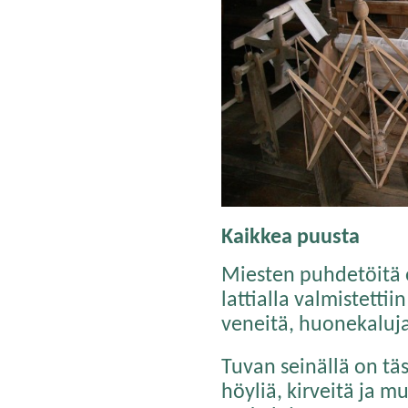
Kaikkea puusta
Miesten puhdetöitä 
lattialla valmistettii
veneitä, huonekaluja 
Tuvan seinällä on tä
höyliä, kirveitä ja m