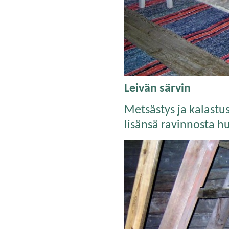
Leivän särvin
Metsästys ja kalastu
lisänsä ravinnosta h