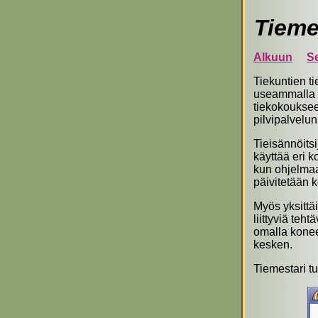
Tieme
Alkuun
S
Tiekuntien ti
useammalla k
tiekokouksee
pilvipalvelun
Tieisännöits
käyttää eri 
kun ohjelmaa 
päivitetään k
Myös yksittäi
liittyviä te
omalla koneel
kesken.
Tiemestari t