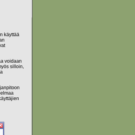
an käyttää
aan
vat
taa voidaan
yös silloin,
aa
rjanpitoon
hjelmaa
käyttäjien