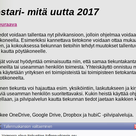
stari- mitä uutta 2017
euraava
edot voidaan tallentaa nyt pilvikansioon, jolloin ohjelmaa voida
oneella. Esimerkiksi kannettava tietokone voidaan ottaa muk
n, ja kokouksessa tiekunnan tietoihin tehdyt muutokset tallentu
 kautta pöytäkoneelle.
ijät voivat hyödyntää ominaisuutta niin, että samaa tiekuntakan
koneilta tai useamman henkilön toimesta. Yhteiskäyttö onnistuu m
käytetään yrityksen eri toimipisteistä tai toimipisteen tietokant
otikoneelta.
nen tiekunta voi hajauttaa esim. yksiköintiin, laskutukseen ja ki
htäviä useamman henkilön suoritettavaksi. Kukin heistä käyttää o
laan, ja pilvipalvelun kautta tiekunnan tiedot jaetaan kaikkien 
ukee OneDrive, Google Drive, Dropbox ja hubiC -pilvipalveluja.