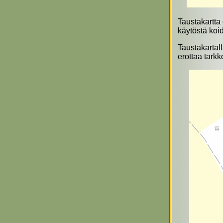
Taustakartta 
käytöstä koi
Taustakartal
erottaa tarkk