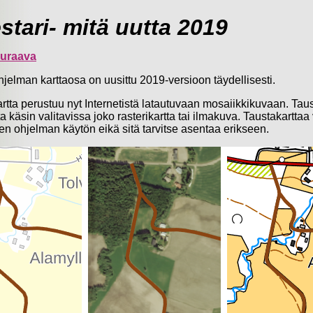
stari- mitä uutta 2019
uraava
hjelman karttaosa on uusittu 2019-versioon täydellisesti.
artta perustuu nyt Internetistä latautuvaan mosaiikkikuvaan. Tau
 käsin valitavissa joko rasterikartta tai ilmakuva. Taustakartta
en ohjelman käytön eikä sitä tarvitse asentaa erikseen.