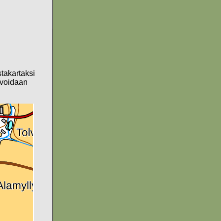
stakartaksi
a voidaan