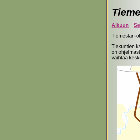
Tieme
Alkuun
Se
Tiemestari-o
Tiekuntien k
on ohjelmasta
vaihtaa kesk