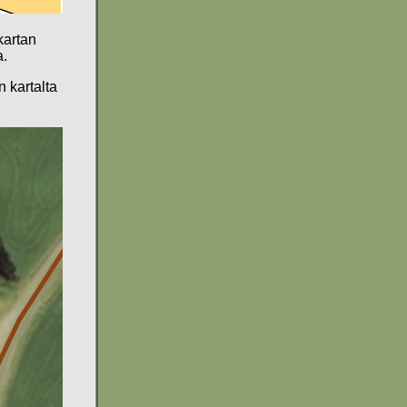
kartan
a.
 kartalta